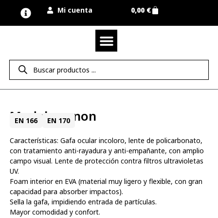
Mi cuenta
0,00
€
Quienes somos
Nuestra marca UNIMUR
Proyectos A MEDIDA
Nuestras tiendas
Vestuario laboral
Camisetas y polos
Colección sport
Equipos de protección EPI
Derecho de desistimiento
Modelo xenon
EN 166
EN 170
Características: Gafa ocular incoloro, lente de policarbonato,
con tratamiento anti-rayadura y anti-empañante, con amplio
campo visual. Lente de protección contra filtros ultravioletas
UV.
Foam interior en EVA (material muy ligero y flexible, con gran
capacidad para absorber impactos).
Sella la gafa, impidiendo entrada de partículas.
Mayor comodidad y confort.