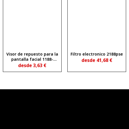
Visor de repuesto para la
Filtro electronico 2188pse
pantalla facial 1188-
desde
41,68
€
pa19, fabricado en
desde
3,63
€
policarbonato