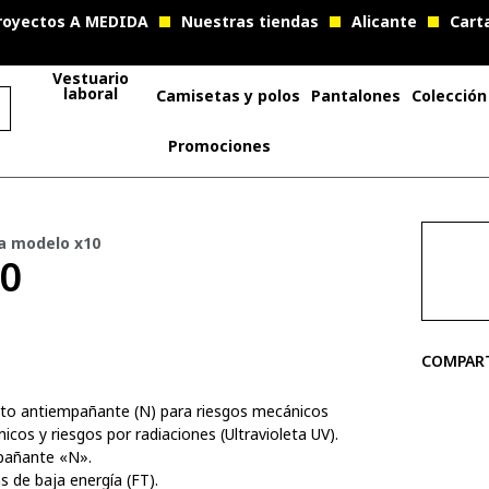
royectos A MEDIDA
Nuestras tiendas
Alicante
Cart
Vestuario
laboral
Camisetas y polos
Pantalones
Colección
Promociones
a modelo x10
10
COMPAR
etato antiempañante (N) para riesgos mecánicos
icos y riesgos por radiaciones (Ultravioleta UV).
mpañante «N».
 de baja energía (FT).