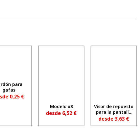
rdón para
gafas
sde
0,25
€
Modelo x8
Visor de repuesto
para la pantalla
desde
6,52
€
facial 1188-pa19,
desde
3,63
€
fabricado en
policarbonato