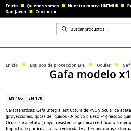
Inicio
Quienes somos
Nuestra marca UNIMUR
P
San Javier
Contactar
■
■
■
Inicio
Equipos de protección EPI
Ocular
Gaf
Gafa modelo x
EN 166
EN 170
Características: Gafa Integral estructura de PVC y ocular de ac
(proyecciones, gotas de líquidos -3- polvo grueso -4-) riesgos quím
Ocular de acetato (mayor resistencia química) certificado antie
Impacto de partículas a gran velocidad y a temperaturas extremas