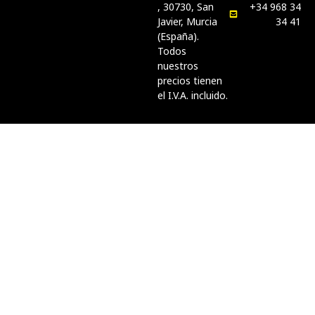
, 30730, San
+34 968 34
Javier, Murcia
34 41
(España).
Todos
nuestros
precios tienen
el I.V.A. incluido.