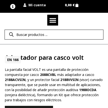
Mi cuenta
0,00
€
Quienes somos
Nuestra marca UNIMUR
Proyectos A MEDIDA
Nuestras tiendas
Vestuario laboral
Camisetas y polos
Colección sport
Equipos de protección EPI
Derecho de desistimiento
Adaptador para casco volt
EN 166
La pantalla facial VOLT es una pantalla de protección
compuesta por casco
2088CVBL
más adaptador a casco
2188ACVSIN
, y un protector facial
2188VVSIN
(visor) curvado
transparente, que se puede usar en multitud de aplicaciones,
con la posibilidad de añadir protección auditiva
1988OCDA
(orejera dieléctrica), formando un Kit que ofrece protección
para trabajos con riesgos eléctricos.