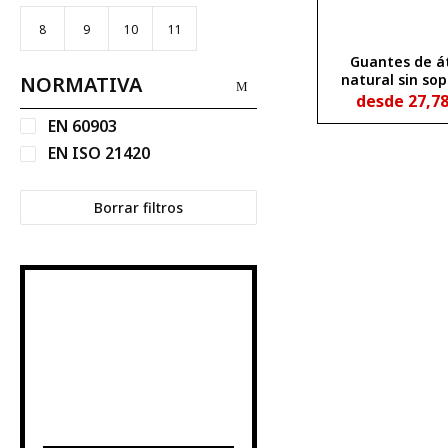
8
9
10
11
Guantes de á
natural sin so
NORMATIVA
para trabaj
desde
27,7
eléctricos
EN 60903
EN ISO 21420
Borrar filtros