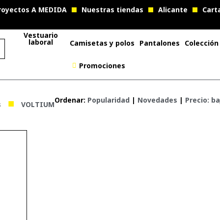
royectos A MEDIDA
Nuestras tiendas
Alicante
Cart
Vestuario
laboral
Camisetas y polos
Pantalones
Colección
Promociones
■
Ordenar:
Popularidad
|
Novedades
|
Precio: ba
s
VOLTIUM