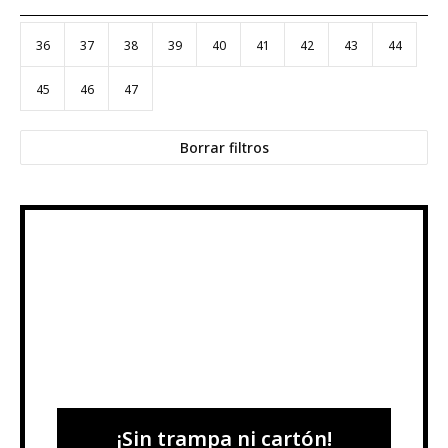
36
37
38
39
40
41
42
43
44
45
46
47
Borrar filtros
¡Sin trampa ni cartón!