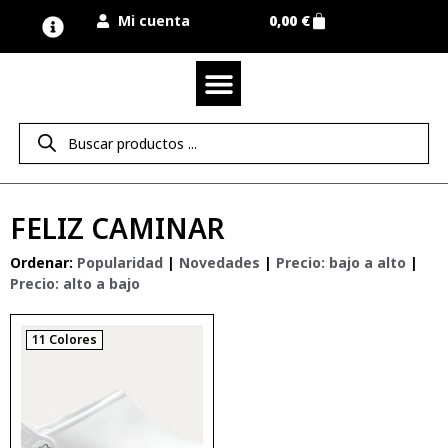
Mi cuenta
0,00
€
Quienes somos
Nuestra marca UNIMUR
Proyectos A MEDIDA
Nuestras tiendas
Vestuario laboral
Camisetas y polos
Colección sport
Equipos de protección EPI
Derecho de desistimiento
FELIZ CAMINAR
Ordenar:
Popularidad
|
Novedades
|
Precio: bajo a alto
|
Precio: alto a bajo
11 Colores