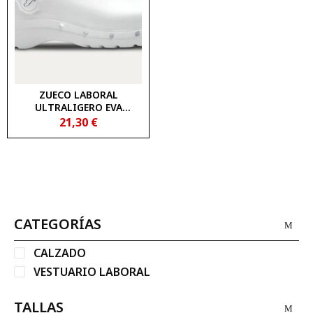
ZUECO LABORAL
ULTRALIGERO EVA
FLOTANTE
21,30
€
ANTIBACTERIANO FELIZ
CAMINAR
CATEGORÍAS
CALZADO
VESTUARIO LABORAL
TALLAS