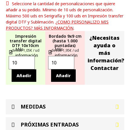
Seleccione la cantidad de personalizaciones que quiere
añadir a su pedido. Mínimo de 10 uds de personalización.
Máximo 500 uds en Serigrafía y 100 uds en Impresión transfer
digital DTF y Sublimación.
¿COMO PERSONALIZO MIS
PRODUCTOS? MÁS INFORMACIÓN
.
Impresión
Bordado 9x9 cm
¿Necesitas
transfer digital
(hasta 1.000
ayuda o
DTF 10x10cm
puntadas)
Más
Más
desde 1,05€ / ud
desde 1,95€ / ud
más
información
información
información?
Contactar
Añadir
Añadir
MEDIDAS
PRÓXIMAS ENTRADAS