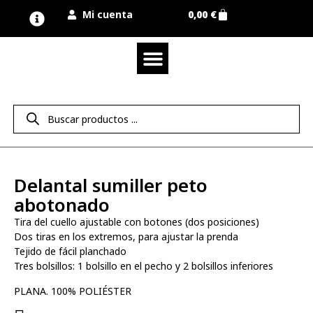
Mi cuenta
0,00
€
Quienes somos
Nuestra marca UNIMUR
Proyectos A MEDIDA
Nuestras tiendas
Vestuario laboral
Camisetas y polos
Colección sport
Equipos de protección EPI
Derecho de desistimiento
Delantal sumiller peto
abotonado
Tira del cuello ajustable con botones (dos posiciones)
Dos tiras en los extremos, para ajustar la prenda
Tejido de fácil planchado
Tres bolsillos: 1 bolsillo en el pecho y 2 bolsillos inferiores
PLANA. 100% POLIÉSTER