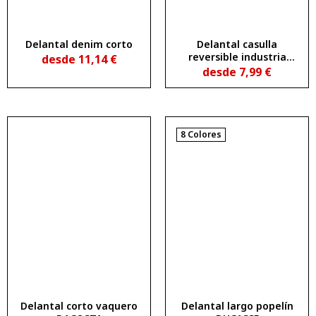
Delantal denim corto
Delantal casulla
reversible industria
desde
11,14
€
alimentaria
desde
7,99
€
8 Colores
Delantal corto vaquero
Delantal largo popelín