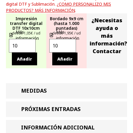
digital DTF y Sublimación.
¿COMO PERSONALIZO MIS
PRODUCTOS? MÁS INFORMACIÓN
.
Impresión
Bordado 9x9 cm
¿Necesitas
transfer digital
(hasta 1.000
ayuda o
DTF 10x10cm
puntadas)
Más
Más
desde 1,05€ / ud
desde 1,95€ / ud
más
información
información
información?
Contactar
Añadir
Añadir
MEDIDAS
PRÓXIMAS ENTRADAS
INFORMACIÓN ADICIONAL