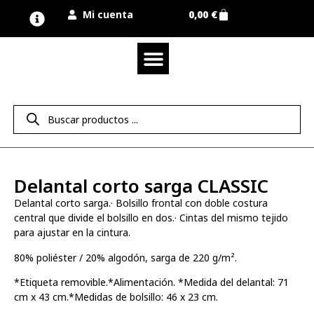
Mi cuenta
0,00
€
Quienes somos
Nuestra marca UNIMUR
Proyectos A MEDIDA
Nuestras tiendas
Vestuario laboral
Camisetas y polos
Colección sport
Equipos de protección EPI
Derecho de desistimiento
Delantal corto sarga CLASSIC
Delantal corto sarga.· Bolsillo frontal con doble costura
central que divide el bolsillo en dos.· Cintas del mismo tejido
para ajustar en la cintura.
80% poliéster / 20% algodón, sarga de 220 g/m².
*Etiqueta removible.*Alimentación. *Medida del delantal: 71
cm x 43 cm.*Medidas de bolsillo: 46 x 23 cm.