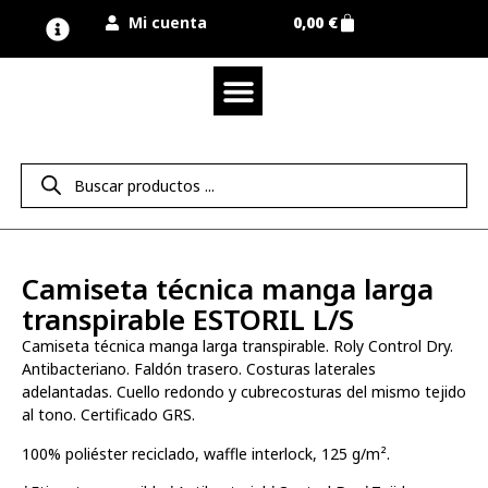
Mi cuenta
0,00
€
Quienes somos
Nuestra marca UNIMUR
Proyectos A MEDIDA
Nuestras tiendas
Vestuario laboral
Camisetas y polos
Colección sport
Equipos de protección EPI
Derecho de desistimiento
Camiseta técnica manga larga
transpirable ESTORIL L/S
Camiseta técnica manga larga transpirable. Roly Control Dry.
Antibacteriano. Faldón trasero. Costuras laterales
adelantadas. Cuello redondo y cubrecosturas del mismo tejido
al tono. Certificado GRS.
100% poliéster reciclado, waffle interlock, 125 g/m².