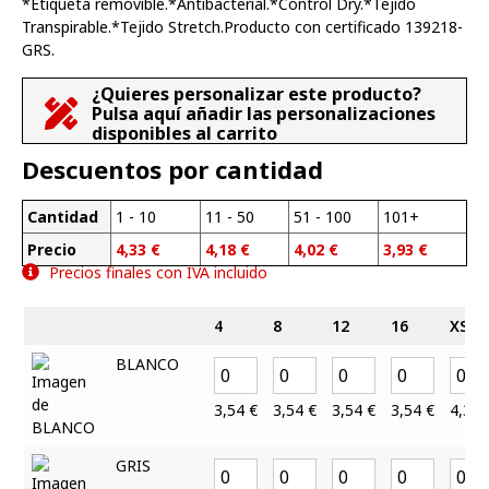
*Etiqueta removible.*Antibacterial.*Control Dry.*Tejido
Transpirable.*Tejido Stretch.Producto con certificado 139218-
GRS.
¿Quieres personalizar este producto?
Pulsa aquí añadir las personalizaciones
disponibles al carrito
Descuentos por cantidad
Cantidad
1 - 10
11 - 50
51 - 100
101+
Precio
4,33
€
4,18
€
4,02
€
3,93
€
Precios finales con IVA incluido
4
8
12
16
XS
BLANCO
3,54
€
3,54
€
3,54
€
3,54
€
4,33
GRIS