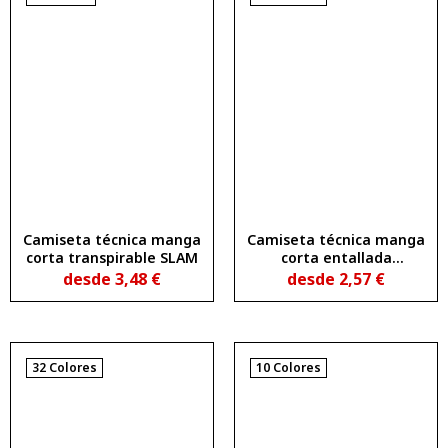
Camiseta técnica manga
Camiseta técnica manga
corta transpirable SLAM
corta entallada
transpirable
desde
3,48
€
desde
2,57
€
MONTECARLO WOMAN
32 Colores
10 Colores