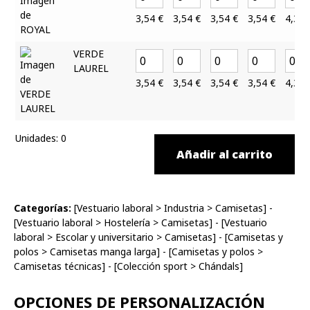
3,54
€
3,54
€
3,54
€
3,54
€
4,33
VERDE
LAUREL
3,54
€
3,54
€
3,54
€
3,54
€
4,33
Unidades
:
0
Añadir al carrito
Categorías:
[
Vestuario laboral
>
Industria
>
Camisetas
] -
[
Vestuario laboral
>
Hostelería
>
Camisetas
] - [
Vestuario
laboral
>
Escolar y universitario
>
Camisetas
] - [
Camisetas y
polos
>
Camisetas manga larga
] - [
Camisetas y polos
>
Camisetas técnicas
] - [
Colección sport
>
Chándals
]
OPCIONES DE PERSONALIZACIÓN