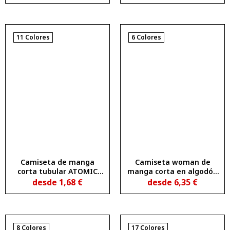
11 Colores
6 Colores
Camiseta de manga
Camiseta woman de
corta tubular ATOMIC
manga corta en algodón
150
peinado efecto lavado
desde
1,68
€
desde
6,35
€
FIYI
8 Colores
17 Colores