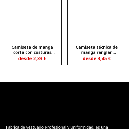
Camiseta de manga
Camiseta técnica de
corta con costuras
manga ranglán
laterales DOGO PREMIUM
transpirable BUGATTI
desde
2,33
€
desde
3,45
€
Fabrica de vestuario Profesional y Uniformidad, es una