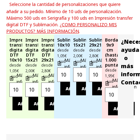
Seleccione la cantidad de personalizaciones que quiere
añadir a su pedido. Mínimo de 10 uds de personalización.
Máximo 500 uds en Serigrafía y 100 uds en Impresión transfer
digital DTF y Sublimación.
¿COMO PERSONALIZO MIS
PRODUCTOS? MÁS INFORMACIÓN
.
Impresión
Impresión
Impresión
Sublimación
Sublimación
Sublimación
Bordado
¿Nece
transfer
transfer
transfer
10x10cm
15x21cm
29x21cm
9x9
ayuda
digital
digital
digital
cm
desde
desde
desde
DTF
DTF
DTF
(hasta
1,05€
2,00€
2,80€
o
10x10cm
15x21cm
29x21cm
1.000
Más
Más
Más
/ ud
/ ud
/ ud
puntadas)
más
desde
desde
desde
información
información
información
desde
1,05€
2,00€
2,80€
infor
Más
Más
Más
1,95€
/ ud
/ ud
/ ud
Más
Conta
información
información
información
/ ud
información
Añadir
Añadir
Añadir
Añadir
Añadir
Añadir
Añadir