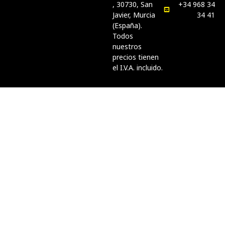
, 30730, San
+34 968 34
Javier, Murcia
34 41
(España).
Todos
nuestros
precios tienen
el I.V.A. incluido.