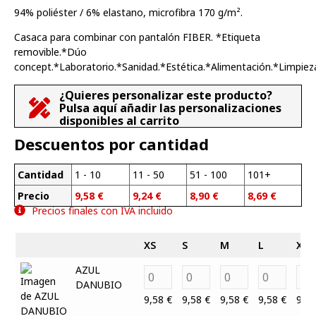
94% poliéster / 6% elastano, microfibra 170 g/m².
Casaca para combinar con pantalón FIBER. *Etiqueta
removible.*Dúo
concept.*Laboratorio.*Sanidad.*Estética.*Alimentación.*Limpiez
¿Quieres personalizar este producto?
Pulsa aquí añadir las personalizaciones
disponibles al carrito
Descuentos por cantidad
Cantidad
1 - 10
11 - 50
51 - 100
101+
Precio
9,58
€
9,24
€
8,90
€
8,69
€
Precios finales con IVA incluido
XS
S
M
L
XL
AZUL
DANUBIO
9,58
€
9,58
€
9,58
€
9,58
€
9,5