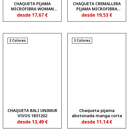
CHAQUETA PIJAMA
CHAQUETA CREMALLERA
MICROFIBRA WOMAN
PIJAMA MICROFIBRA
NEW WAVE UNIMUR
MUJER NEW WAVE UNIMUR
desde
17,67
€
desde
19,53
€
COLORS 1834150
COLORS 1835150
3 Colores
3 Colores
CHAQUETA BALI UNIMUR
Chaqueta pijama
VIVOS 1831202
abotonada manga corta
desde
13,49
€
desde
11,14
€