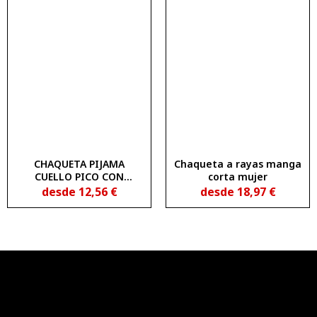
CHAQUETA PIJAMA
Chaqueta a rayas manga
CUELLO PICO CON
corta mujer
BOTONES ITURRY
desde
12,56
€
desde
18,97
€
1835202