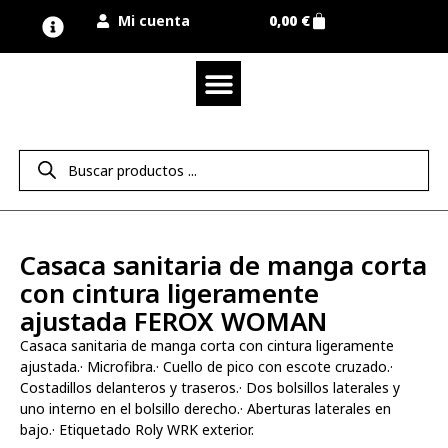
Mi cuenta
0,00
€
Quienes somos
Nuestra marca UNIMUR
Proyectos A MEDIDA
Nuestras tiendas
Vestuario laboral
Camisetas y polos
Colección sport
Equipos de protección EPI
Derecho de desistimiento
Casaca sanitaria de manga corta
con cintura ligeramente
ajustada FEROX WOMAN
Casaca sanitaria de manga corta con cintura ligeramente
ajustada.· Microfibra.· Cuello de pico con escote cruzado.·
Costadillos delanteros y traseros.· Dos bolsillos laterales y
uno interno en el bolsillo derecho.· Aberturas laterales en
bajo.· Etiquetado Roly WRK exterior.