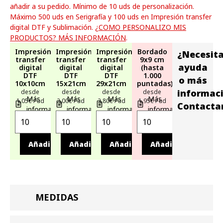
añadir a su pedido. Mínimo de 10 uds de personalización.
Máximo 500 uds en Serigrafía y 100 uds en Impresión transfer
digital DTF y Sublimación.
¿COMO PERSONALIZO MIS
PRODUCTOS? MÁS INFORMACIÓN
.
Impresión
Impresión
Impresión
Bordado
¿Necesit
transfer
transfer
transfer
9x9 cm
ayuda
digital
digital
digital
(hasta
DTF
DTF
DTF
1.000
o más
10x10cm
15x21cm
29x21cm
puntadas)
informac
desde
desde
desde
desde
Más
Más
Más
Más
1,05€ / ud
2,00€ / ud
2,80€ / ud
1,95€ / ud
Contacta
información
información
información
información
Añadir
Añadir
Añadir
Añadir
MEDIDAS