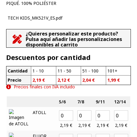
PIQUÉ. 100% POLIÉSTER
TECH KIDS_MK521V_ES.pdf
¿Quieres personalizar este producto?
Pulsa aquí añadir las personalizaciones
disponibles al carrito
Descuentos por cantidad
Cantidad
1 - 10
11 - 50
51 - 100
101+
Precio
2,19
€
2,12
€
2,04
€
1,99
€
Precios finales con IVA incluido
5/6
7/8
9/11
12/14
ATOLL
2,19
€
2,19
€
2,19
€
2,19
€
FLUOR