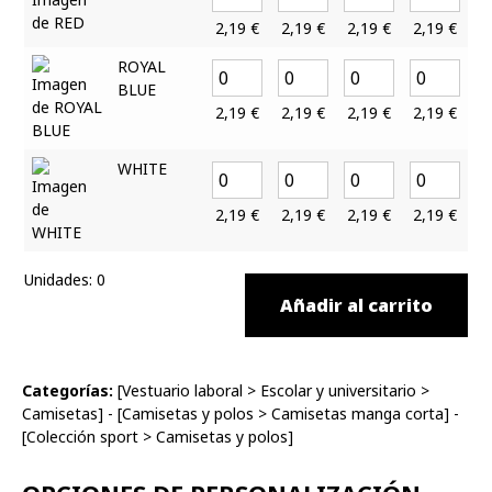
2,19
€
2,19
€
2,19
€
2,19
€
ROYAL
BLUE
2,19
€
2,19
€
2,19
€
2,19
€
WHITE
2,19
€
2,19
€
2,19
€
2,19
€
Unidades
:
0
Añadir al carrito
Categorías:
[
Vestuario laboral
>
Escolar y universitario
>
Camisetas
] - [
Camisetas y polos
>
Camisetas manga corta
] -
[
Colección sport
>
Camisetas y polos
]