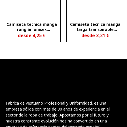
Camiseta técnica manga
Camiseta técnica manga
ranglán unisex
larga transpirable
transpirable SEPANG
ESTORIL L/S
desde
4,25
€
desde
3,21
€
Fabrica de vestuario Profesional y Uniformidad, es una
empresa sólida con más de 30 años de experiencia en el
sector de la ropa de trabajo. Apostamos por el futuro y
nuestra constante evolución nos ha convertido en una
empresa de referencia dentro del mercado español.