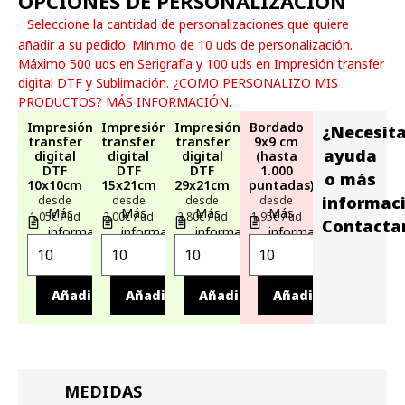
OPCIONES DE PERSONALIZACIÓN
Seleccione la cantidad de personalizaciones que quiere
añadir a su pedido. Mínimo de 10 uds de personalización.
Máximo 500 uds en Serigrafía y 100 uds en Impresión transfer
digital DTF y Sublimación.
¿COMO PERSONALIZO MIS
PRODUCTOS? MÁS INFORMACIÓN
.
Impresión
Impresión
Impresión
Bordado
¿Necesit
transfer
transfer
transfer
9x9 cm
ayuda
digital
digital
digital
(hasta
DTF
DTF
DTF
1.000
o más
10x10cm
15x21cm
29x21cm
puntadas)
informac
desde
desde
desde
desde
Más
Más
Más
Más
1,05€ / ud
2,00€ / ud
2,80€ / ud
1,95€ / ud
Contacta
información
información
información
información
Añadir
Añadir
Añadir
Añadir
MEDIDAS