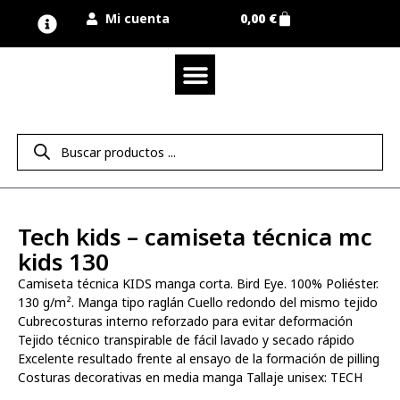
Mi cuenta
0,00
€
Quienes somos
Nuestra marca UNIMUR
Proyectos A MEDIDA
Nuestras tiendas
Vestuario laboral
Camisetas y polos
Colección sport
Equipos de protección EPI
Derecho de desistimiento
Tech kids – camiseta técnica mc
kids 130
Camiseta técnica KIDS manga corta. Bird Eye. 100% Poliéster.
130 g/m². Manga tipo raglán Cuello redondo del mismo tejido
Cubrecosturas interno reforzado para evitar deformación
Tejido técnico transpirable de fácil lavado y secado rápido
Excelente resultado frente al ensayo de la formación de pilling
Costuras decorativas en media manga Tallaje unisex: TECH