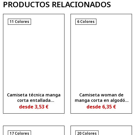
PRODUCTOS RELACIONADOS
11 Colores
6 Colores
Camiseta técnica manga
Camiseta woman de
corta entallada
manga corta en algodón
transpirable ESTORIL
peinado efecto lavado
desde
3,53
€
desde
6,35
€
WOMAN
FIYI
17 Colores
20 Colores