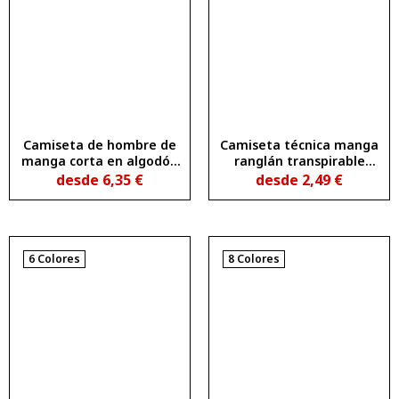
Camiseta de hombre de
Camiseta técnica manga
manga corta en algodón
ranglán transpirable
peinado efecto lavado
MONTECARLO
desde
6,35
€
desde
2,49
€
CORGI
6 Colores
8 Colores