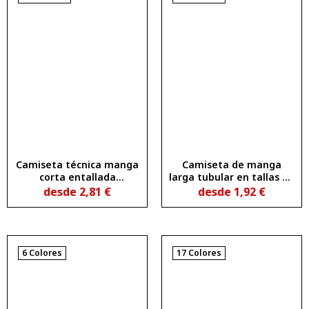
Camiseta técnica manga
Camiseta de manga
corta entallada
larga tubular en tallas de
transpirable IMOLA
adulto y costuras
desde
2,81
€
desde
1,92
€
WOMAN
laterales en tallas de
niño EXTREME
6 Colores
17 Colores