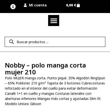
Mi cuenta
0,00
€
Quienes somos
Nuestra marca UNIMUR
Proyectos A MEDIDA
Nuestras tiendas
Vestuario laboral
Camisetas y polos
Colección sport
Equipos de protección EPI
Derecho de desistimiento
Nobby – polo manga corta
mujer 210
Polo MUJER manga corta. Punto piqué. 35% Algodón RingSpun
– 65% Poliéster. 210 g/m² Tapeta de 3 botones Cubrecosturas
reforzado en el interior del cuello para evitar deformación
Canalé 1×1 en cuello y mangas Costuras laterales con
aberturas inferiores Mangas más cortas y ajustadas Slim fit
Modelo Unisex: Gibson