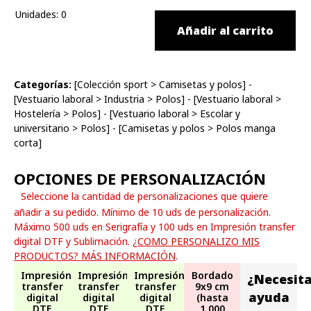
Unidades
:
0
Añadir al carrito
Categorías:
[
Colección sport
>
Camisetas y polos
] -
[
Vestuario laboral
>
Industria
>
Polos
] - [
Vestuario laboral
>
Hostelería
>
Polos
] - [
Vestuario laboral
>
Escolar y
universitario
>
Polos
] - [
Camisetas y polos
>
Polos manga
corta
]
OPCIONES DE PERSONALIZACIÓN
Seleccione la cantidad de personalizaciones que quiere
añadir a su pedido. Mínimo de 10 uds de personalización.
Máximo 500 uds en Serigrafía y 100 uds en Impresión transfer
digital DTF y Sublimación.
¿COMO PERSONALIZO MIS
PRODUCTOS? MÁS INFORMACIÓN
.
Impresión
Impresión
Impresión
Bordado
¿Necesit
transfer
transfer
transfer
9x9 cm
ayuda
digital
digital
digital
(hasta
DTF
DTF
DTF
1.000