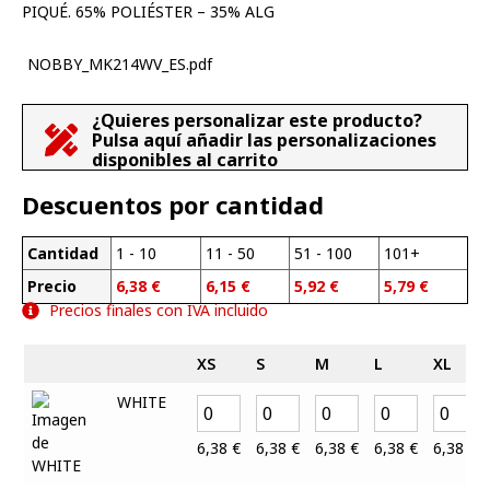
PIQUÉ. 65% POLIÉSTER – 35% ALG
NOBBY_MK214WV_ES.pdf
¿Quieres personalizar este producto?
Pulsa aquí añadir las personalizaciones
disponibles al carrito
Descuentos por cantidad
Cantidad
1 - 10
11 - 50
51 - 100
101+
Precio
6,38
€
6,15
€
5,92
€
5,79
€
Precios finales con IVA incluido
XS
S
M
L
XL
WHITE
6,38
€
6,38
€
6,38
€
6,38
€
6,38
€