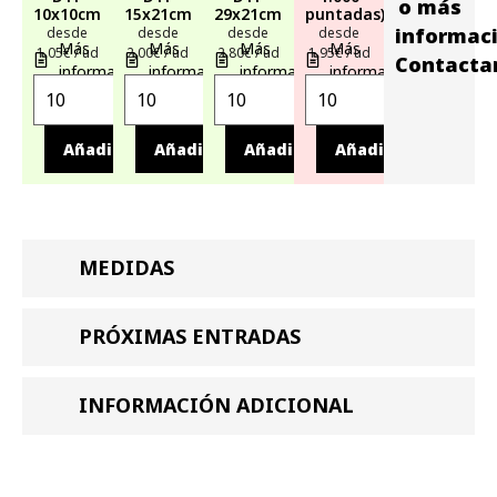
o más
10x10cm
15x21cm
29x21cm
puntadas)
informac
desde
desde
desde
desde
Más
Más
Más
Más
1,05€ / ud
2,00€ / ud
2,80€ / ud
1,95€ / ud
Contacta
información
información
información
información
Añadir
Añadir
Añadir
Añadir
MEDIDAS
PRÓXIMAS ENTRADAS
INFORMACIÓN ADICIONAL