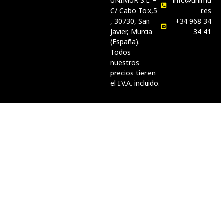
UNIMUR S.L. –
info@unimu
C/ Cabo Toix,5
r.es
, 30730, San
+34 968 34
Javier, Murcia
34 41
(España).
Todos
nuestros
precios tienen
el I.V.A. incluido.