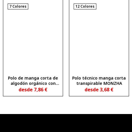
7 Colores
12 Colores
Polo de manga corta de
Polo técnico manga corta
algodón orgánico con
transpirable MONZHA
certificado OCS entallado
desde
7,86
€
desde
3,68
€
en cintura PRINCE
WOMAN