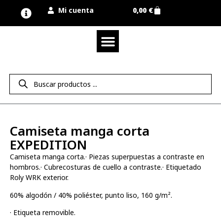
Mi cuenta
0,00
€
Quienes somos
Nuestra marca UNIMUR
Proyectos A MEDIDA
Nuestras tiendas
Vestuario laboral
Camisetas y polos
Colección sport
Equipos de protección EPI
Derecho de desistimiento
Camiseta manga corta
EXPEDITION
Camiseta manga corta.· Piezas superpuestas a contraste en
hombros.· Cubrecosturas de cuello a contraste.· Etiquetado
Roly WRK exterior.
60% algodón / 40% poliéster, punto liso, 160 g/m².
· Etiqueta removible.