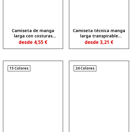
Camiseta de manga
Camiseta técnica manga
larga con costuras
larga transpirable
laterales SHIBA
ESTORIL L/S
desde
4,55
€
desde
3,21
€
15 Colores
24 Colores