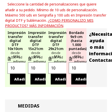
Seleccione la cantidad de personalizaciones que quiere
añadir a su pedido. Mínimo de 10 uds de personalización.
Máximo 500 uds en Serigrafía y 100 uds en Impresión transfer
digital DTF y Sublimación.
¿COMO PERSONALIZO MIS
PRODUCTOS? MÁS INFORMACIÓN
.
Impresión
Impresión
Impresión
Bordado
¿Necesit
transfer
transfer
transfer
9x9 cm
ayuda
digital
digital
digital
(hasta
DTF
DTF
DTF
1.000
o más
10x10cm
15x21cm
29x21cm
puntadas)
informac
desde
desde
desde
desde
Más
Más
Más
Más
1,05€ / ud
2,00€ / ud
2,80€ / ud
1,95€ / ud
Contacta
información
información
información
información
Añadir
Añadir
Añadir
Añadir
MEDIDAS