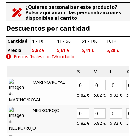
¿Quieres personalizar este producto?
Pulsa aquí añadir las personalizaciones
disponibles al carrito
Descuentos por cantidad
Cantidad
1 - 10
11 - 50
51 - 100
101+
Precio
5,82
€
5,61
€
5,41
€
5,28
€
Precios finales con IVA incluido
S
M
L
XL
MARINO/ROYAL
5,82
€
5,82
€
5,82
€
5,82
NEGRO/ROJO
5,82
€
5,82
€
5,82
€
5,82