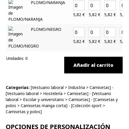
PLOMO/NARANJA
5,82
€
5,82
€
5,82
€
5,82
PLOMO/NEGRO
5,82
€
5,82
€
5,82
€
5,82
Unidades
:
0
Añadir al carrito
Categorías:
[
Vestuario laboral
>
Industria
>
Camisetas
] -
[
Vestuario laboral
>
Hostelería
>
Camisetas
] - [
Vestuario
laboral
>
Escolar y universitario
>
Camisetas
] - [
Camisetas y
polos
>
Camisetas manga corta
] - [
Colección sport
>
Camisetas y polos
]
OPCIONES DE PERSONALIZACIÓN