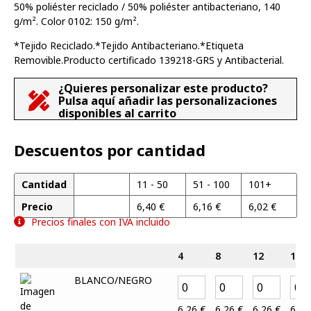
50% poliéster reciclado / 50% poliéster antibacteriano, 140
g/m². Color 0102: 150 g/m².
*Tejido Reciclado.*Tejido Antibacteriano.*Etiqueta
Removible.Producto certificado 139218-GRS y Antibacterial.
¿Quieres personalizar este producto?
Pulsa aquí añadir las personalizaciones
disponibles al carrito
Descuentos por cantidad
Cantidad
1 - 10
11 - 50
51 - 100
101+
Precio
6,63
€
6,40
€
6,16
€
6,02
€
Precios finales con IVA incluido
4
8
12
16
BLANCO/NEGRO
6,26
€
6,26
€
6,26
€
6,2