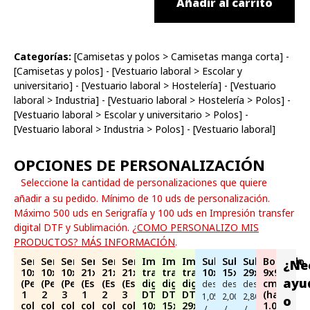
Añadir al carrito
Categorías:
[
Camisetas y polos
>
Camisetas manga corta
] -
[
Camisetas y polos
] - [
Vestuario laboral
>
Escolar y
universitario
] - [
Vestuario laboral
>
Hostelería
] - [
Vestuario
laboral
>
Industria
] - [
Vestuario laboral
>
Hostelería
>
Polos
] -
[
Vestuario laboral
>
Escolar y universitario
>
Polos
] -
[
Vestuario laboral
>
Industria
>
Polos
] - [
Vestuario laboral
]
OPCIONES DE PERSONALIZACIÓN
Seleccione la cantidad de personalizaciones que quiere
añadir a su pedido. Mínimo de 10 uds de personalización.
Máximo 500 uds en Serigrafía y 100 uds en Impresión transfer
digital DTF y Sublimación.
¿COMO PERSONALIZO MIS
PRODUCTOS? MÁS INFORMACIÓN
.
Serigrafía
Serigrafía
Serigrafía
Serigrafía
Serigrafía
Serigrafía
Impresión
Impresión
Impresión
Sublimación
Sublimación
Sublimación
Bordado
¿Ne
10x10cm
10x10cm
10x10cm
21x29cm
21x29cm
21x29cm
transfer
transfer
transfer
10x10cm
15x21cm
29x21cm
9x9
ayu
(Pecho)
(Pecho)
(Pecho)
(Espalda)
(Espalda)
(Espalda)
digital
digital
digital
cm
desde
desde
desde
1
2
3
1
2
3
DTF
DTF
DTF
(hasta
1,05€
2,00€
2,80€
o
color
colores
colores
color
colores
colores
10x10cm
15x21cm
29x21cm
1.000
/
/
/