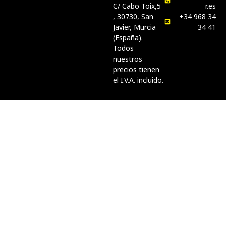
C/ Cabo Toix,5
r.es
, 30730, San
+34 968 34
Javier, Murcia
34 41
(España).
Todos
nuestros
precios tienen
el I.V.A. incluido.