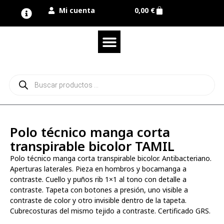
Mi cuenta
0,00
€
Quienes somos
Nuestra marca UNIMUR
Proyectos A MEDIDA
Nuestras tiendas
Vestuario laboral
Camisetas y polos
Colección sport
Equipos de protección EPI
Derecho de desistimiento
Polo técnico manga corta
transpirable bicolor TAMIL
Polo técnico manga corta transpirable bicolor. Antibacteriano.
Aperturas laterales. Pieza en hombros y bocamanga a
contraste. Cuello y puños rib 1×1 al tono con detalle a
contraste. Tapeta con botones a presión, uno visible a
contraste de color y otro invisible dentro de la tapeta.
Cubrecosturas del mismo tejido a contraste. Certificado GRS.