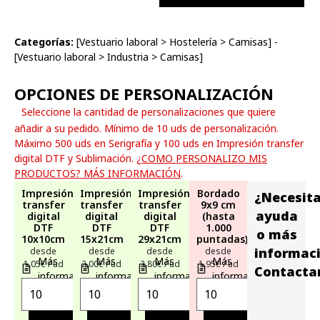
Categorías:
[
Vestuario laboral
>
Hostelería
>
Camisas
] -
[
Vestuario laboral
>
Industria
>
Camisas
]
OPCIONES DE PERSONALIZACIÓN
Seleccione la cantidad de personalizaciones que quiere
añadir a su pedido. Mínimo de 10 uds de personalización.
Máximo 500 uds en Serigrafía y 100 uds en Impresión transfer
digital DTF y Sublimación.
¿COMO PERSONALIZO MIS
PRODUCTOS? MÁS INFORMACIÓN
.
Impresión
Impresión
Impresión
Bordado
¿Necesit
transfer
transfer
transfer
9x9 cm
ayuda
digital
digital
digital
(hasta
DTF
DTF
DTF
1.000
o más
10x10cm
15x21cm
29x21cm
puntadas)
informac
desde
desde
desde
desde
Más
Más
Más
Más
1,05€ / ud
2,00€ / ud
2,80€ / ud
1,95€ / ud
Contacta
información
información
información
información