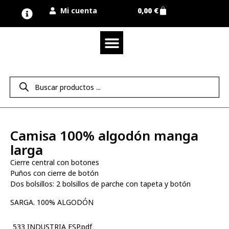
Mi cuenta
0,00
€
Quienes somos
Nuestra marca UNIMUR
Proyectos A MEDIDA
Nuestras tiendas
Vestuario laboral
Camisetas y polos
Colección sport
Equipos de protección EPI
Derecho de desistimiento
Camisa 100% algodón manga
larga
Cierre central con botones
Puños con cierre de botón
Dos bolsillos: 2 bolsillos de parche con tapeta y botón
SARGA. 100% ALGODÓN
533 INDUSTRIA ESP.pdf