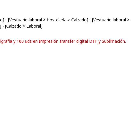
do
] - [
Vestuario laboral
>
Hostelería
>
Calzado
] - [
Vestuario laboral
>
] - [
Calzado
>
Laboral
]
grafía y 100 uds en Impresión transfer digital DTF y Sublimación.