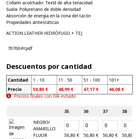
Collarín acolchado: Textil de alta tenacidad
Suela: Poliuretano de doble densidad
Absorción de energía en la zona del tacón
Propiedades antiestáticas
ACTION LEATHER HIDRÓFUGO + TEJ
707004Y.pdf
Descuentos por cantidad
Cantidad
1 - 10
11 - 50
51 - 100
101+
Precio
50,80
€
48,99
€
47,17
€
46,08
€
Precios finales con IVA incluido
35
36
37
38
NEGRO/
AMARILLO
FLUOR
50,80
€
50,80
€
50,80
€
50,80
€