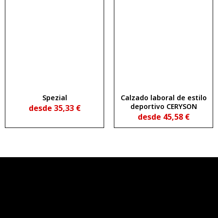
Spezial
Calzado laboral de estilo
deportivo CERYSON
desde
35,33
€
desde
45,58
€