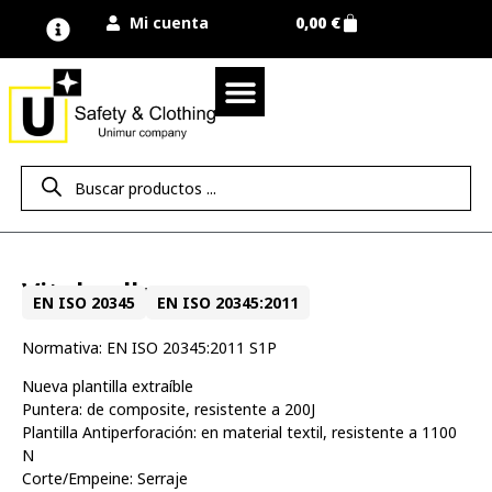
Mi cuenta
0,00
€
Quienes somos
Nuestra marca UNIMUR
Proyectos A MEDIDA
Nuestras tiendas
Vestuario laboral
Camisetas y polos
Colección sport
Equipos de protección EPI
Derecho de desistimiento
Vital yellow
EN ISO 20345
EN ISO 20345:2011
Normativa: EN ISO 20345:2011 S1P
Nueva plantilla extraíble
Puntera: de composite, resistente a 200J
Plantilla Antiperforación: en material textil, resistente a 1100
N
Corte/Empeine: Serraje