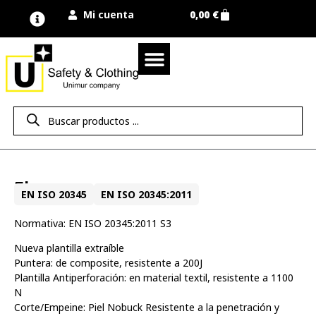
Mi cuenta
0,00
€
Quienes somos
Nuestra marca UNIMUR
Proyectos A MEDIDA
Nuestras tiendas
Vestuario laboral
Camisetas y polos
Colección sport
Equipos de protección EPI
Derecho de desistimiento
Flux
EN ISO 20345
EN ISO 20345:2011
Normativa: EN ISO 20345:2011 S3
Nueva plantilla extraíble
Puntera: de composite, resistente a 200J
Plantilla Antiperforación: en material textil, resistente a 1100
N
Corte/Empeine: Piel Nobuck Resistente a la penetración y