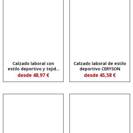
Calzado laboral con
Calzado laboral de estilo
estilo deportivo y tejido
deportivo CERYSON
3D mesh KERCUS
desde
48,97
€
desde
45,58
€