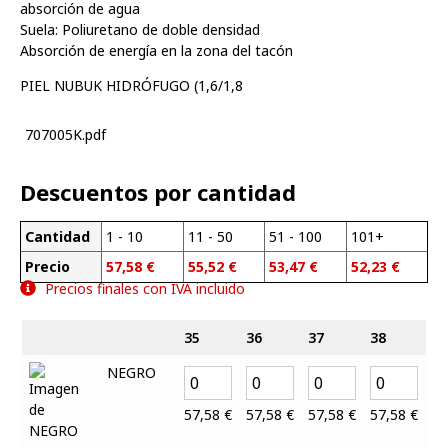
absorción de agua
Suela: Poliuretano de doble densidad
Absorción de energía en la zona del tacón
PIEL NUBUK HIDRÓFUGO (1,6/1,8
707005K.pdf
Descuentos por cantidad
Cantidad
1 - 10
11 - 50
51 - 100
101+
Precio
57,58
€
55,52
€
53,47
€
52,23
€
Precios finales con IVA incluido
35
36
37
38
39
NEGRO
57,58
€
57,58
€
57,58
€
57,58
€
57