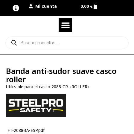
Mi cuenta
0,00
€
Quienes somos
Nuestra marca UNIMUR
Proyectos A MEDIDA
Nuestras tiendas
Vestuario laboral
Camisetas y polos
Colección sport
Equipos de protección EPI
Derecho de desistimiento
Banda anti-sudor suave casco
roller
Utilizable para el casco 2088-CR «ROLLER».
FT-2088BA-ESP.pdf