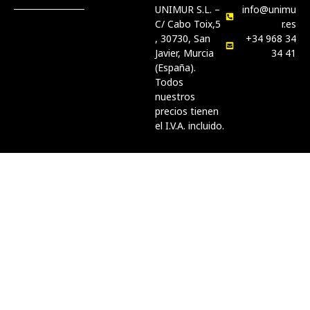
UNIMUR S.L. –
info@unimu
C/ Cabo Toix,5
r.es
, 30730, San
+34 968 34
Javier, Murcia
34 41
(España).
Todos
nuestros
precios tienen
el I.V.A. incluido.